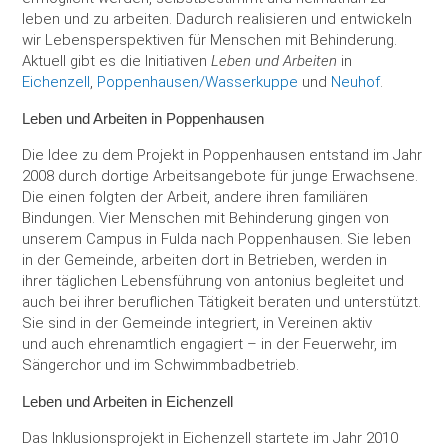
leben und zu arbeiten. Dadurch realisieren und entwickeln
Herstellung
ambinius Seniorentagesstätte
wir Lebensperspektiven für Menschen mit Behinderung.
Aktuell gibt es die Initiativen
Leben und Arbeiten
in
Seniorentagesstätte Poppenhausen
Eichenzell
,
Poppenhausen/Wasserkuppe
und
Neuhof
.
Leben und Arbeiten in Poppenhausen
Mobile Helfer
Die Idee zu dem Projekt in Poppenhausen entstand im Jahr
2008 durch dortige Arbeitsangebote für junge Erwachsene.
Schulbegleitung
Die einen folgten der Arbeit, andere ihren familiären
Bindungen. Vier Menschen mit Behinderung gingen von
unserem Campus in Fulda nach Poppenhausen. Sie leben
in der Gemeinde, arbeiten dort in Betrieben, werden in
ihrer täglichen Lebensführung von antonius begleitet und
auch bei ihrer beruflichen Tätigkeit beraten und unterstützt.
Sie sind in der Gemeinde integriert, in Vereinen aktiv
und auch ehrenamtlich engagiert – in der Feuerwehr, im
Sängerchor und im Schwimmbadbetrieb.
Leben und Arbeiten in Eichenzell
Das Inklusionsprojekt in Eichenzell startete im Jahr 2010