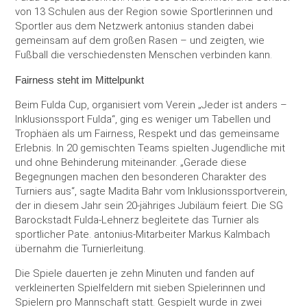
von 13 Schulen aus der Region sowie Sportlerinnen und
Sportler aus dem Netzwerk antonius standen dabei
gemeinsam auf dem großen Rasen – und zeigten, wie
Fußball die verschiedensten Menschen verbinden kann.
Fairness steht im Mittelpunkt
Beim Fulda Cup, organisiert vom Verein „Jeder ist anders –
Inklusionssport Fulda“, ging es weniger um Tabellen und
Trophäen als um Fairness, Respekt und das gemeinsame
Erlebnis. In 20 gemischten Teams spielten Jugendliche mit
und ohne Behinderung miteinander. „Gerade diese
Begegnungen machen den besonderen Charakter des
Turniers aus“, sagte Madita Bahr vom Inklusionssportverein,
der in diesem Jahr sein 20-jähriges Jubiläum feiert. Die SG
Barockstadt Fulda-Lehnerz begleitete das Turnier als
sportlicher Pate. antonius-Mitarbeiter Markus Kalmbach
übernahm die Turnierleitung.
Die Spiele dauerten je zehn Minuten und fanden auf
verkleinerten Spielfeldern mit sieben Spielerinnen und
Spielern pro Mannschaft statt. Gespielt wurde in zwei