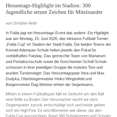
Hessentags-Highlight im Stadion: 300
Herstellung
ambinius Seniorentagesstätte
Jugendliche setzen Zeichen für Miteinander
Seniorentagesstätte Poppenhausen
von Christine Reith
In Fulda jagt ein Hessentags-Event das andere. Ein Highlight
Mobile Helfer
war am Montag, 15. Juni 2026, das inklusive Fußball-Turnier
„Fulda Cup“
im Stadion der Stadt Fulda. Die beiden Teams der
Schulbegleitung
Konrad-Adenauer-Schule holten jeweils den Pokal für
vorbildhaftes Fairplay. Das gemischte Team von Marianum
und Pestalozzischule sowie die Geschwister-Scholl-Schule
schossen in ihrer jeweiligen Gruppe die meisten Tore und
wurden Turniersieger. Das Hessentagspaar Vera und Max
Dudyka, Oberbürgermeister Heiko Wingenfeld und
Bürgermeister Dag Wehner ehrten die Siegerteams.
Mitten in einem Fußballspiel fällt im Gefecht um den Ball
eine Brille zu Boden. Der Verursacher reicht sie dem
Gegenspieler zurück, entschuldigt sich und beide geben
sich ein High-Five. Es sind Momente wie diese, die den
Fulda Cup auszeichnen. Rund 300 Schülerinnen und Schüler