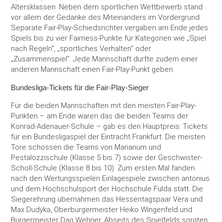
Altersklassen. Neben dem sportlichen Wettbewerb stand
vor allem der Gedanke des Miteinanders im Vordergrund:
Separate Fair-Play-Schiedsrichter vergaben am Ende jedes
Spiels bis zu vier Fairness-Punkte für Kategorien wie „Spiel
nach Regeln“, „sportliches Verhalten“ oder
„Zusammenspiel“. Jede Mannschaft durfte zudem einer
anderen Mannschaft einen Fair-Play-Punkt geben.
Bundesliga-Tickets für die Fair-Play-Sieger
Für die beiden Mannschaften mit den meisten Fair-Play-
Punkten – am Ende waren das die beiden Teams der
Konrad-Adenauer-Schule – gab es den Hauptpreis: Tickets
für ein Bundesligaspiel der Eintracht Frankfurt. Die meisten
Tore schossen die Teams von Marianum und
Pestalozzischule (Klasse 5 bis 7) sowie der Geschwister-
Scholl-Schule (Klasse 8 bis 10). Zum ersten Mal fanden
nach den Wertungsspielen Einlagespiele zwischen antonius
und dem Hochschulsport der Hochschule Fulda statt. Die
Siegerehrung übernahmen das Hessentagspaar Vera und
Max Dudyka, Oberbürgermeister Heiko Wingenfeld und
Bürgermeister Dag Wehner. Abseits des Spielfelds sorgten