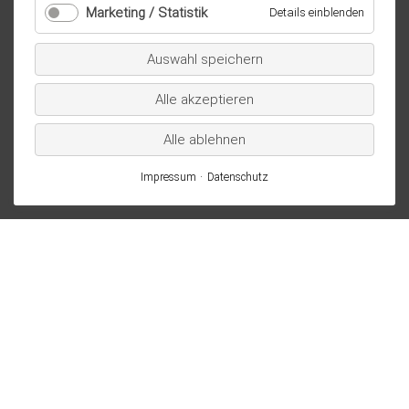
Marketing / Statistik
für
Details einblenden
technisch
Marketi
notwendig
/
Auswahl speichern
Statistik
Alle akzeptieren
Alle ablehnen
Impressum
Datenschutz