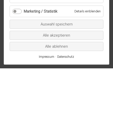
Essenziell
/
Marketing / Statistik
für
Details einblenden
technisch
Marketi
notwendig
/
Auswahl speichern
Statistik
Alle akzeptieren
Alle ablehnen
Impressum
Datenschutz