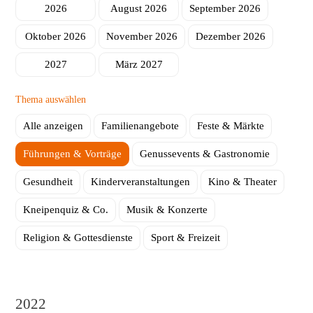
2026
August 2026
September 2026
Herstellung
ambinius Seniorentagesstätte
Oktober 2026
November 2026
Dezember 2026
Seniorentagesstätte Poppenhausen
2027
März 2027
Mobile Helfer
Thema auswählen
Schulbegleitung
Alle anzeigen
Familienangebote
Feste & Märkte
Führungen & Vorträge
Genussevents & Gastronomie
Gesundheit
Kinderveranstaltungen
Kino & Theater
Kneipenquiz & Co.
Musik & Konzerte
Religion & Gottesdienste
Sport & Freizeit
2022