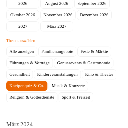
2026
August 2026
September 2026
Herstellung
ambinius Seniorentagesstätte
Oktober 2026
November 2026
Dezember 2026
Seniorentagesstätte Poppenhausen
2027
März 2027
Mobile Helfer
Thema auswählen
Schulbegleitung
Alle anzeigen
Familienangebote
Feste & Märkte
Führungen & Vorträge
Genussevents & Gastronomie
Gesundheit
Kinderveranstaltungen
Kino & Theater
Kneipenquiz & Co.
Musik & Konzerte
Religion & Gottesdienste
Sport & Freizeit
März 2024