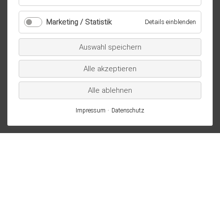
Essenziell
/
Marketing / Statistik
für
Details einblenden
technisch
Marketi
notwendig
/
Auswahl speichern
Statistik
Alle akzeptieren
Alle ablehnen
Impressum
Datenschutz