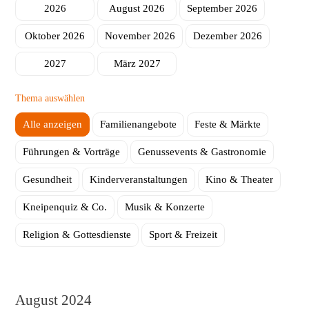
2026
August 2026
September 2026
Herstellung
ambinius Seniorentagesstätte
Oktober 2026
November 2026
Dezember 2026
Seniorentagesstätte Poppenhausen
2027
März 2027
Mobile Helfer
Thema auswählen
Schulbegleitung
Alle anzeigen
Familienangebote
Feste & Märkte
Führungen & Vorträge
Genussevents & Gastronomie
Gesundheit
Kinderveranstaltungen
Kino & Theater
Kneipenquiz & Co.
Musik & Konzerte
Religion & Gottesdienste
Sport & Freizeit
August 2024