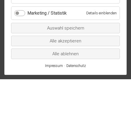
Essenziell
/
Marketing / Statistik
für
Details einblenden
technisch
Marketi
notwendig
/
Auswahl speichern
Statistik
Alle akzeptieren
Alle ablehnen
Impressum
Datenschutz