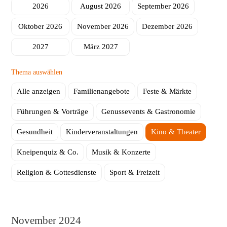
2026
August 2026
September 2026
Herstellung
ambinius Seniorentagesstätte
Oktober 2026
November 2026
Dezember 2026
Seniorentagesstätte Poppenhausen
2027
März 2027
Mobile Helfer
Thema auswählen
Schulbegleitung
Alle anzeigen
Familienangebote
Feste & Märkte
Führungen & Vorträge
Genussevents & Gastronomie
Gesundheit
Kinderveranstaltungen
Kino & Theater
Kneipenquiz & Co.
Musik & Konzerte
Religion & Gottesdienste
Sport & Freizeit
November 2024