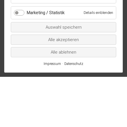
Essenziell
/
Marketing / Statistik
für
Details einblenden
technisch
Marketi
notwendig
/
Auswahl speichern
Statistik
Alle akzeptieren
Alle ablehnen
Impressum
Datenschutz