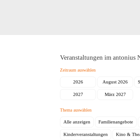
Herstellung
ambinius Seniorentagesstätte
Seniorentagesstätte Poppenhausen
Mobile Helfer
Schulbegleitung
Veranstaltungen im antonius 
Zeitraum auswählen
2026
August 2026
2027
März 2027
Thema auswählen
Alle anzeigen
Familienangebote
Kinderveranstaltungen
Kino & Thea