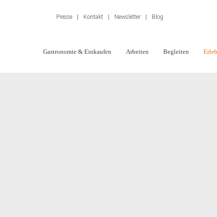
Presse
|
Kontakt
|
Newsletter
|
Blog
Shop
Gastronomie & Einkaufen
Arbeiten
Begleiten
Erle
Navigation
überspringen