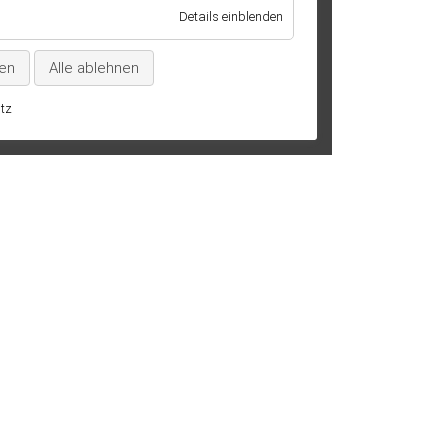
technisch
für
Details einblenden
notwendig
Marketing
/
ren
Alle ablehnen
Statistik
tz
SE
KONTAKT
DATENSCHUTZ
IMP