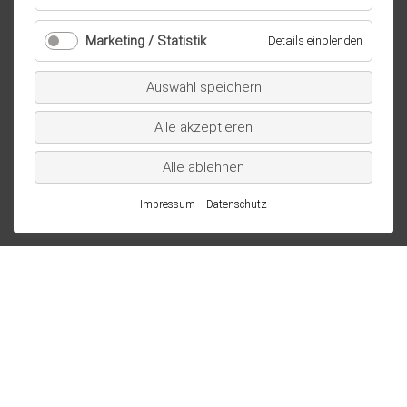
Essenziell
/
Marketing / Statistik
für
Details einblenden
technisch
Marketi
notwendig
/
Auswahl speichern
Statistik
Alle akzeptieren
Alle ablehnen
Impressum
Datenschutz