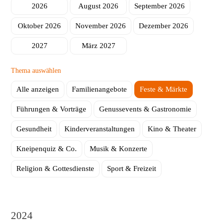
2026
August 2026
September 2026
Herstellung
ambinius Seniorentagesstätte
Oktober 2026
November 2026
Dezember 2026
Seniorentagesstätte Poppenhausen
2027
März 2027
Mobile Helfer
Thema auswählen
Schulbegleitung
Alle anzeigen
Familienangebote
Feste & Märkte
Führungen & Vorträge
Genussevents & Gastronomie
Gesundheit
Kinderveranstaltungen
Kino & Theater
Kneipenquiz & Co.
Musik & Konzerte
Religion & Gottesdienste
Sport & Freizeit
2024