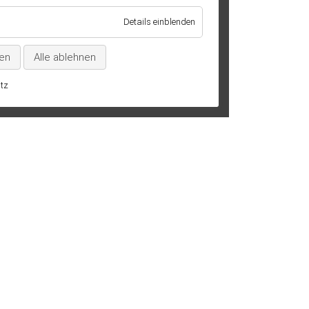
/
technisch
für
Details einblenden
notwendig
Marketing
/
ren
Alle ablehnen
Statistik
tz
SE
KONTAKT
DATENSCHUTZ
IMP