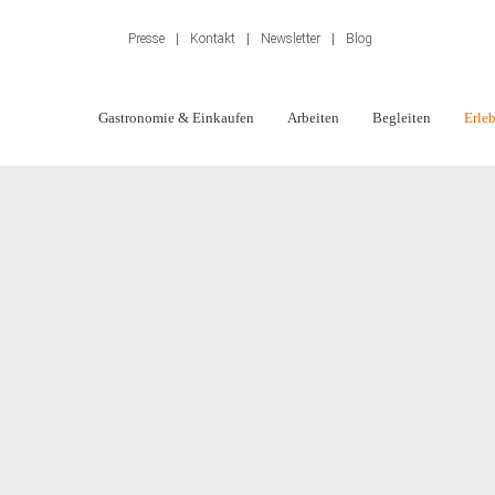
Presse
|
Kontakt
|
Newsletter
|
Blog
Shop
Gastronomie & Einkaufen
Arbeiten
Begleiten
Erle
Navigation
überspringen