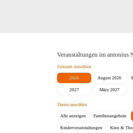
Herstellung
ambinius Seniorentagesstätte
Seniorentagesstätte Poppenhausen
Mobile Helfer
Schulbegleitung
Veranstaltungen im antonius 
Zeitraum auswählen
2026
August 2026
2027
März 2027
Thema auswählen
Alle anzeigen
Familienangebote
Kinderveranstaltungen
Kino & Thea