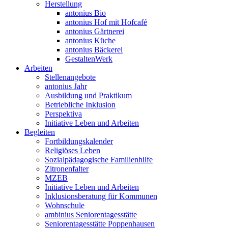
Herstellung
antonius Bio
antonius Hof mit Hofcafé
antonius Gärtnerei
antonius Küche
antonius Bäckerei
GestaltenWerk
Arbeiten
Stellenangebote
antonius Jahr
Ausbildung und Praktikum
Betriebliche Inklusion
Perspektiva
Initiative Leben und Arbeiten
Begleiten
Fortbildungskalender
Religiöses Leben
Sozialpädagogische Familienhilfe
Zitronenfalter
MZEB
Initiative Leben und Arbeiten
Inklusionsberatung für Kommunen
Wohnschule
ambinius Seniorentagesstätte
Seniorentagesstätte Poppenhausen