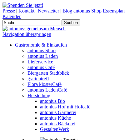
Presse
|
Kontakt
|
Newsletter
|
Blog
antonius Shop
Essensplan
Kalender
Navigation überspringen
Gastronomie & Einkaufen
antonius Shop
antonius Laden
Lieferservice
antonius Café
Biergarten Stadtblick
g:artentreff
Flora klosterCafé
antonius LadenCafé
Herstellung
antonius Bio
antonius Hof mit Hofcafé
antonius Gärtnerei
antonius Küche
antonius Bäckerei
GestaltenWerk