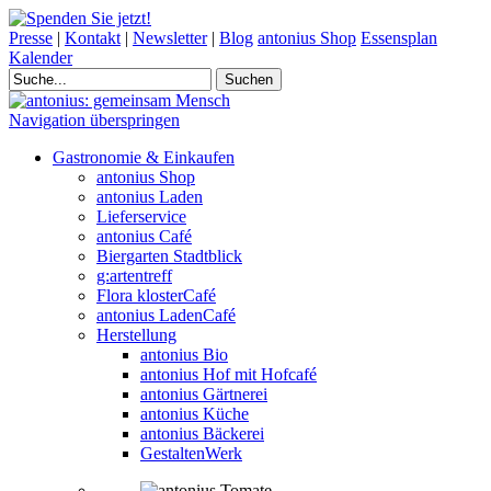
Presse
|
Kontakt
|
Newsletter
|
Blog
antonius Shop
Essensplan
Kalender
Navigation überspringen
Gastronomie & Einkaufen
antonius Shop
antonius Laden
Lieferservice
antonius Café
Biergarten Stadtblick
g:artentreff
Flora klosterCafé
antonius LadenCafé
Herstellung
antonius Bio
antonius Hof mit Hofcafé
antonius Gärtnerei
antonius Küche
antonius Bäckerei
GestaltenWerk