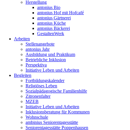
Herstellung
antonius Bio
antonius Hof mit Hofcafé
antonius Gärtnerei
antonius Küche
antonius Bäckerei
GestaltenWerk
Arbeiten
Stellenangebote
antonius Jahr
Ausbildung und Praktikum
Betriebliche Inklusion
Perspektiva
Initiative Leben und Arbeiten
Begleiten
Fortbildungskalender
Religiöses Leben
Sozialpädagogische Familienhilfe
Zitronenfalter
MZEB
Initiative Leben und Arbeiten
Inklusionsberatung für Kommunen
Wohnschule
ambinius Seniorentagesstätte
Seniorentagesstätte Poppenhausen