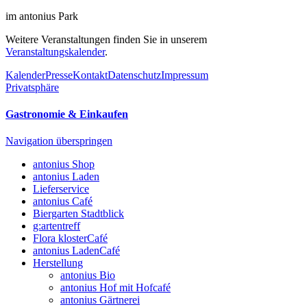
im antonius Park
Weitere Veranstaltungen finden Sie in unserem
Veranstaltungskalender
.
Kalender
Presse
Kontakt
Datenschutz
Impressum
Privatsphäre
Gastronomie & Einkaufen
Navigation überspringen
antonius Shop
antonius Laden
Lieferservice
antonius Café
Biergarten Stadtblick
g:artentreff
Flora klosterCafé
antonius LadenCafé
Herstellung
antonius Bio
antonius Hof mit Hofcafé
antonius Gärtnerei