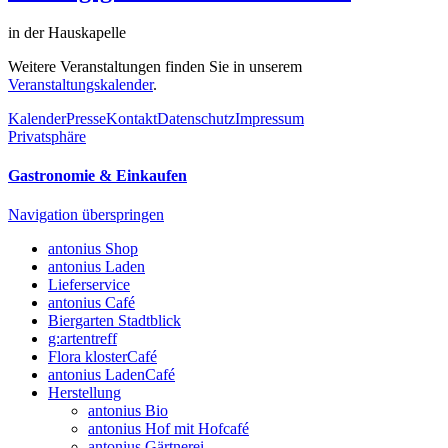
in der Hauskapelle
Weitere Veranstaltungen finden Sie in unserem
Veranstaltungskalender
.
Kalender
Presse
Kontakt
Datenschutz
Impressum
Privatsphäre
Gastronomie & Einkaufen
Navigation überspringen
antonius Shop
antonius Laden
Lieferservice
antonius Café
Biergarten Stadtblick
g:artentreff
Flora klosterCafé
antonius LadenCafé
Herstellung
antonius Bio
antonius Hof mit Hofcafé
antonius Gärtnerei