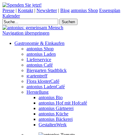
Presse
|
Kontakt
|
Newsletter
|
Blog
antonius Shop
Essensplan
Kalender
Navigation überspringen
Gastronomie & Einkaufen
antonius Shop
antonius Laden
Lieferservice
antonius Café
Biergarten Stadtblick
g:artentreff
Flora klosterCafé
antonius LadenCafé
Herstellung
antonius Bio
antonius Hof mit Hofcafé
antonius Gärtnerei
antonius Küche
antonius Bäckerei
GestaltenWerk