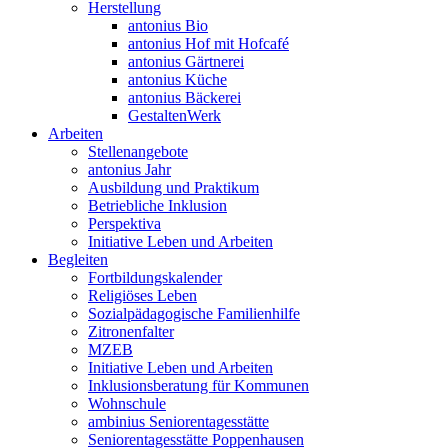
Herstellung
antonius Bio
antonius Hof mit Hofcafé
antonius Gärtnerei
antonius Küche
antonius Bäckerei
GestaltenWerk
Arbeiten
Stellenangebote
antonius Jahr
Ausbildung und Praktikum
Betriebliche Inklusion
Perspektiva
Initiative Leben und Arbeiten
Begleiten
Fortbildungskalender
Religiöses Leben
Sozialpädagogische Familienhilfe
Zitronenfalter
MZEB
Initiative Leben und Arbeiten
Inklusionsberatung für Kommunen
Wohnschule
ambinius Seniorentagesstätte
Seniorentagesstätte Poppenhausen