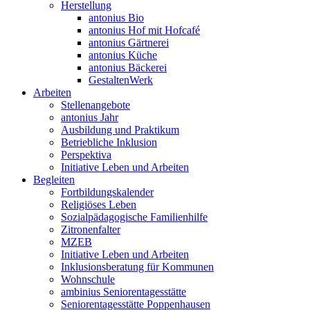
Herstellung
antonius Bio
antonius Hof mit Hofcafé
antonius Gärtnerei
antonius Küche
antonius Bäckerei
GestaltenWerk
Arbeiten
Stellenangebote
antonius Jahr
Ausbildung und Praktikum
Betriebliche Inklusion
Perspektiva
Initiative Leben und Arbeiten
Begleiten
Fortbildungskalender
Religiöses Leben
Sozialpädagogische Familienhilfe
Zitronenfalter
MZEB
Initiative Leben und Arbeiten
Inklusionsberatung für Kommunen
Wohnschule
ambinius Seniorentagesstätte
Seniorentagesstätte Poppenhausen