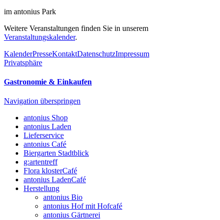
im antonius Park
Weitere Veranstaltungen finden Sie in unserem
Veranstaltungskalender
.
Kalender
Presse
Kontakt
Datenschutz
Impressum
Privatsphäre
Gastronomie & Einkaufen
Navigation überspringen
antonius Shop
antonius Laden
Lieferservice
antonius Café
Biergarten Stadtblick
g:artentreff
Flora klosterCafé
antonius LadenCafé
Herstellung
antonius Bio
antonius Hof mit Hofcafé
antonius Gärtnerei