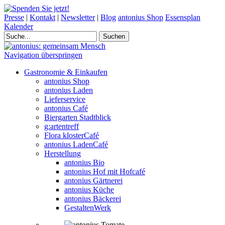
Presse
|
Kontakt
|
Newsletter
|
Blog
antonius Shop
Essensplan
Kalender
Navigation überspringen
Gastronomie & Einkaufen
antonius Shop
antonius Laden
Lieferservice
antonius Café
Biergarten Stadtblick
g:artentreff
Flora klosterCafé
antonius LadenCafé
Herstellung
antonius Bio
antonius Hof mit Hofcafé
antonius Gärtnerei
antonius Küche
antonius Bäckerei
GestaltenWerk