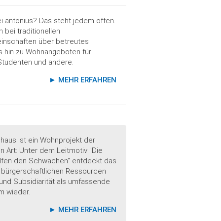
 antonius? Das steht jedem offen.
 bei traditionellen
nschaften über betreutes
 hin zu Wohnangeboten für
Studenten und andere.
►
MEHR ERFAHREN
haus ist ein Wohnprojekt der
 Art: Unter dem Leitmotiv "Die
lfen den Schwachen" entdeckt das
e bürgerschaftlichen Ressourcen
t und Subsidiarität als umfassende
m wieder.
►
MEHR ERFAHREN