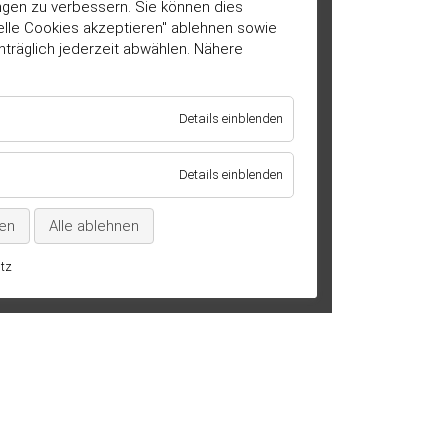
ngen zu verbessern. Sie können dies
ielle Cookies akzeptieren" ablehnen sowie
hträglich jederzeit abwählen. Nähere
für
Details einblenden
Essenziell
/
technisch
für
Details einblenden
notwendig
Marketing
/
ren
Alle ablehnen
Statistik
tz