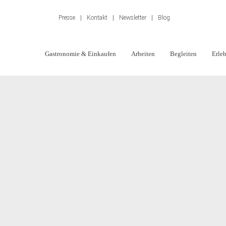
Presse
|
Kontakt
|
Newsletter
|
Blog
Shop
Gastronomie & Einkaufen
Arbeiten
Begleiten
Erle
Navigation
überspringen