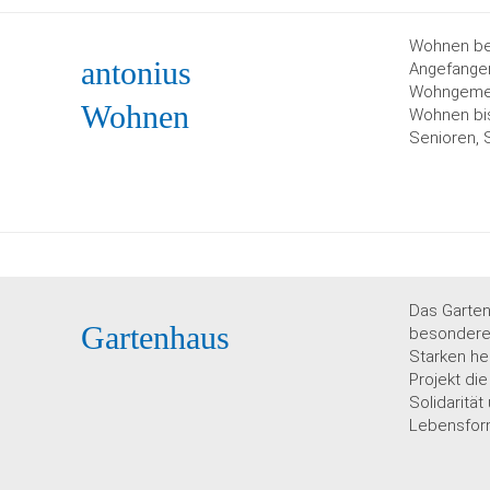
Wohnen bei
antonius
Angefangen
Wohngemei
Wohnen
Wohnen bis
Senioren, 
Das Garten
Gartenhaus
besonderen
Starken he
Projekt di
Solidaritä
Lebensfor