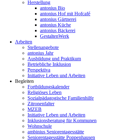
Herstellung
antonius Bio
antonius Hof mit Hofcafé
antonius Gärtnerei
antonius Küche
antonius Bäckerei
GestaltenWerk
Arbeiten
Stellenangebote
antonius Jahr
Ausbildung und Praktikum
Betriebliche Inklusion
Perspektiva
Initiative Leben und Arbeiten
Begleiten
Fortbildungskalender
Religiöses Leben
Sozialpädagogische Familienhilfe
Zitronenfalter
MZEB
Initiative Leben und Arbeiten
Inklusionsberatung für Kommunen
Wohnschule
ambinius Seniorentagesstätte
Seniorentagesstätte Poppenhausen