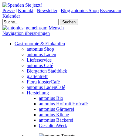
Presse
|
Kontakt
|
Newsletter
|
Blog
antonius Shop
Essensplan
Kalender
Navigation überspringen
Gastronomie & Einkaufen
antonius Shop
antonius Laden
Lieferservice
antonius Café
Biergarten Stadtblick
g:artentreff
Flora klosterCafé
antonius LadenCafé
Herstellung
antonius Bio
antonius Hof mit Hofcafé
antonius Gärtnerei
antonius Küche
antonius Bäckerei
GestaltenWerk