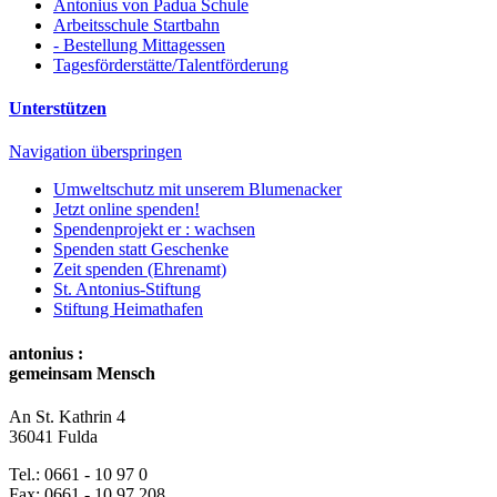
Antonius von Padua Schule
Arbeitsschule Startbahn
- Bestellung Mittagessen
Tagesförderstätte/Talentförderung
Unterstützen
Navigation überspringen
Umweltschutz mit unserem Blumenacker
Jetzt online spenden!
Spendenprojekt er : wachsen
Spenden statt Geschenke
Zeit spenden (Ehrenamt)
St. Antonius-Stiftung
Stiftung Heimathafen
antonius :
gemeinsam Mensch
An St. Kathrin 4
36041 Fulda
Tel.:
0661 - 10 97 0
Fax:
0661 - 10 97 208