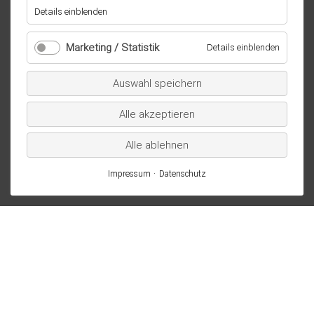
für
Details einblenden
Essenziell
/
Marketing / Statistik
für
Details einblenden
technisch
Marketi
notwendig
/
Auswahl speichern
Statistik
Alle akzeptieren
Alle ablehnen
Impressum
Datenschutz