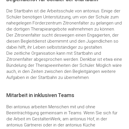
Herstellung
ambinius Seniorentagesstätte
Die Startbahn ist die Arbeitsschule von antonius. Einige der
Schüler benötigen Unterstützung, um von der Schule zum
Seniorentagesstätte Poppenhausen
nahegelegen Förderzentrum Zitronenfalter zu gelangen und
die dortigen Therapieangebote wahrnehmen zu können.
Der Zitronenfalter sucht deswegen einen Engagierten, der
Mobile Helfer
diesen Begleitdienst übernimmt und den Jugendlichen so
dabei hilft, ihr Leben selbstständiger zu gestalten.
Schulbegleitung
Die zeitliche Organisation kann mit Startbahn und
Zitronenfalter abgesprochen werden. Denkbar ist etwa eine
Bündelung der Therapieeinheiten der Schüler. Möglich wäre
auch, in den Zeiten zwischen den Begleitgängen weitere
Aufgaben in der Startbahn zu übernehmen.
Mitarbeit in inklusiven Teams
Bei antonius arbeiten Menschen mit und ohne
Beeinträchtigung gemeinsam in Teams. Wenn Sie sich für
die Arbeit im GestaltenWerk, am antonius Hof, in der
antonius Gärtnerei oder in der antonius Küche